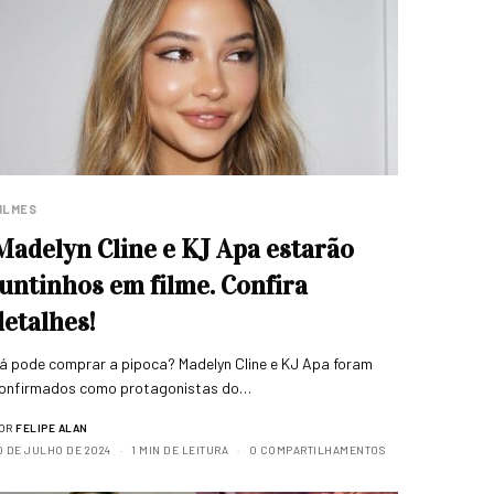
ILMES
Madelyn Cline e KJ Apa estarão
juntinhos em filme. Confira
detalhes!
á pode comprar a pipoca? Madelyn Cline e KJ Apa foram
onfirmados como protagonistas do…
OR
FELIPE ALAN
0 DE JULHO DE 2024
1 MIN DE LEITURA
0 COMPARTILHAMENTOS