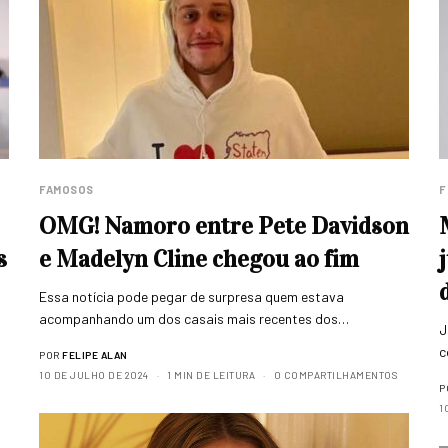
FAMOSOS
F
OMG! Namoro entre Pete Davidson
s
e Madelyn Cline chegou ao fim
Essa notícia pode pegar de surpresa quem estava
acompanhando um dos casais mais recentes dos…
J
c
POR
FELIPE ALAN
10 DE JULHO DE 2024
1 MIN DE LEITURA
0 COMPARTILHAMENTOS
P
1