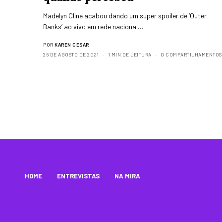
Madelyn Cline acabou dando um super spoiler de ‘Outer
Banks’ ao vivo em rede nacional…
POR
KAREN CESAR
26 DE AGOSTO DE 2021
1 MIN DE LEITURA
0 COMPARTILHAMENTOS
HOME
ENTREVISTAS
NA MIRA