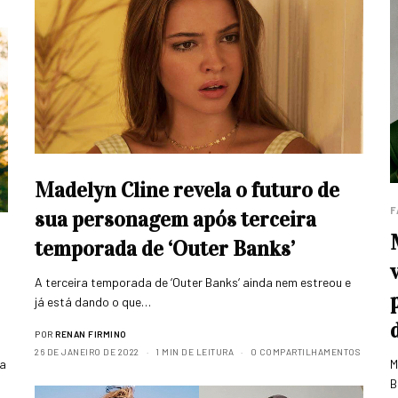
Madelyn Cline revela o futuro de
F
sua personagem após terceira
temporada de ‘Outer Banks’
A terceira temporada de ‘Outer Banks‘ ainda nem estreou e
já está dando o que…
POR
RENAN FIRMINO
26 DE JANEIRO DE 2022
1 MIN DE LEITURA
0 COMPARTILHAMENTOS
da
M
B