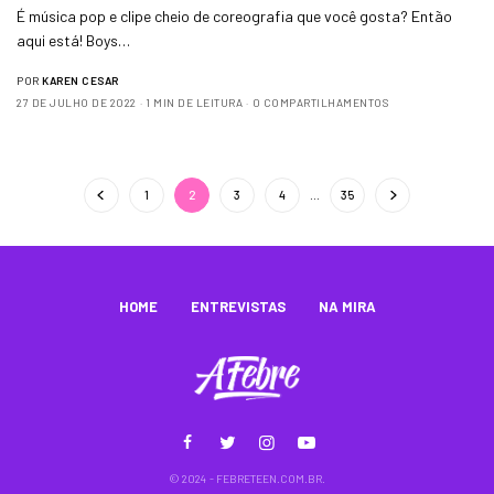
É música pop e clipe cheio de coreografia que você gosta? Então
aqui está! Boys…
POR
KAREN CESAR
27 DE JULHO DE 2022
1 MIN DE LEITURA
0 COMPARTILHAMENTOS
1
2
3
4
…
35
HOME
ENTREVISTAS
NA MIRA
© 2024 - FEBRETEEN.COM.BR.