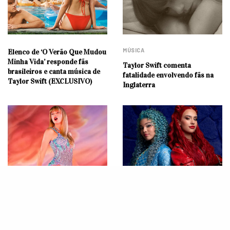
MÚSICA
Elenco de ‘O Verão Que Mudou
Minha Vida’ responde fãs
Taylor Swift comenta
brasileiros e canta música de
fatalidade envolvendo fãs na
Taylor Swift (EXCLUSIVO)
Inglaterra
MÚSICA
FILMES
Stalker de Taylor Swift é detido
Hitou! “Descendentes 4”
durante The Eras Tour!
conquista recorde histórico no