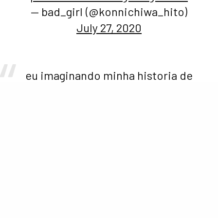
— bad_girl (@konnichiwa_hito)
July 27, 2020
eu imaginando minha historia de
amor c o tom holland
pic.twitter.com/c1GbfwhAUB
— ???????? (@camomilatea)
July
27, 2020
E se ainda tínhamos alguma dúvida se a pessoa na foto
é de fato Nadia, tivemos a prova depois que Tom
curtiu algumas fotos no Instagram da atriz.