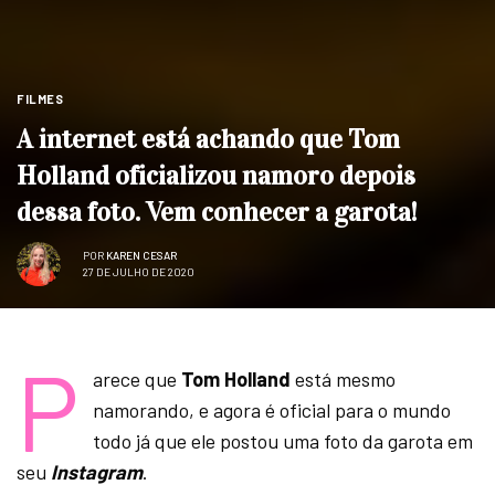
FILMES
A internet está achando que Tom
Holland oficializou namoro depois
dessa foto. Vem conhecer a garota!
POR
KAREN CESAR
27 DE JULHO DE 2020
P
arece que
Tom Holland
está mesmo
namorando, e agora é oficial para o mundo
todo já que ele postou uma foto da garota em
seu
Instagram
.