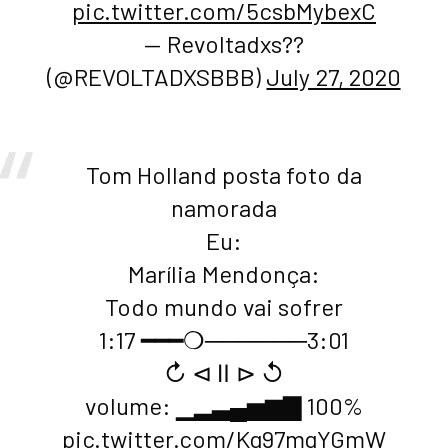
pic.twitter.com/5csbMybexC
— Revoltadxs??
(@REVOLTADXSBBB)
July 27, 2020
Tom Holland posta foto da
namorada
Eu:
Marília Mendonça:
Todo mundo vai sofrer
1:17 ━━━❍──────3:01
↻ ⊲ Ⅱ ⊳ ↺
volume: ▁▂▃▄▅▆▇ 100%
pic.twitter.com/Kg97mgYGmW