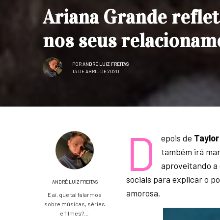
Ariana Grande reflet
nos seus relacionam
POR
ANDRÉ LUIZ FREITAS
13 DE ABRIL DE 2020
D
epois de
Taylor
também irá mant
aproveitando a 
sociais para explicar o p
ANDRÉ LUIZ FREITAS
amorosa.
E aí, que tal falarmos
sobre músicas, séries
e filmes?…