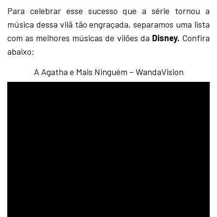
Para celebrar esse sucesso que a série tornou a
música dessa vilã tão engraçada, separamos uma lista
com as melhores músicas de vilões da
Disney.
Confira
abaixo:
A Agatha e Mais Ninguém – WandaVision