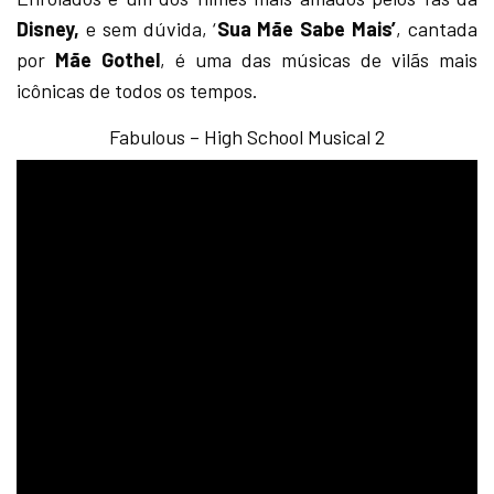
Disney,
e sem dúvida, ‘
Sua Mãe Sabe Mais’
, cantada
por
Mãe Gothel
, é uma das músicas de vilãs mais
icônicas de todos os tempos.
Fabulous – High School Musical 2