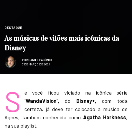
DESTAQUE
As músicas de vilões mais icônicas da
Disney
POR
DANIEL PACÔNIO
7 DE MARÇO DE 2021
S
e você ficou viciado na icônica série
‘WandaVision’,
do
Disney+,
com toda
certeza, já deve ter colocado a música de
Agnes, também conhecida como
Agatha Harkness
,
na sua playlist.