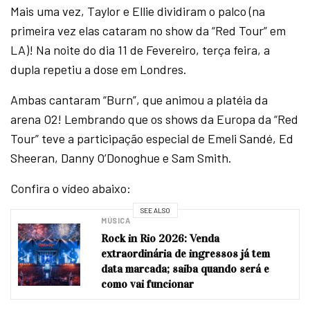
Mais uma vez, Taylor e Ellie dividiram o palco (na
primeira vez elas cataram no show da “Red Tour” em
LA)! Na noite do dia 11 de Fevereiro, terça feira, a
dupla repetiu a dose em Londres.
Ambas cantaram “Burn”, que animou a platéia da
arena O2! Lembrando que os shows da Europa da “Red
Tour” teve a participação especial de Emeli Sandé, Ed
Sheeran, Danny O’Donoghue e Sam Smith.
Confira o vídeo abaixo:
SEE ALSO
MÚSICA
Rock in Rio 2026: Venda
extraordinária de ingressos já tem
data marcada; saiba quando será e
como vai funcionar