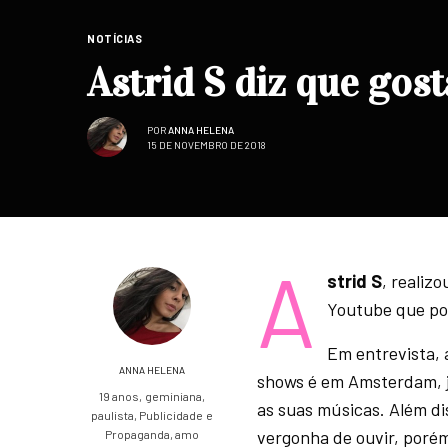
NOTÍCIAS
Astrid S diz que gos
POR
ANNA HELENA
15 DE NOVEMBRO DE 2018
A
strid S
, realiz
Youtube que po
Em entrevista, 
ANNA HELENA
shows é em Amsterdam, j
19 anos, geminiana,
as suas músicas. Além di
paulista, Publicidade e
vergonha de ouvir, porém
Propaganda, amo