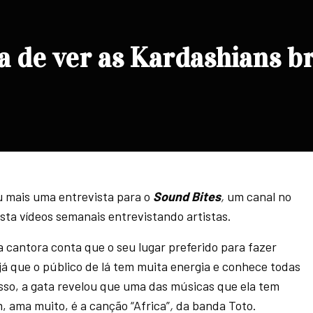
ta de ver as Kardashians b
ou mais uma entrevista para o
Sound Bites
,
um canal no
sta vídeos semanais entrevistando artistas.
a cantora conta que o seu lugar preferido para fazer
á que o público de lá tem muita energia e conhece todas
sso, a gata revelou que uma das músicas que ela tem
, ama muito, é a canção “A
frica”
,
da banda
Toto
.