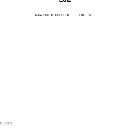
528 ARTICLES PUBLISHED
|
FOLLOW:
MÚSICA