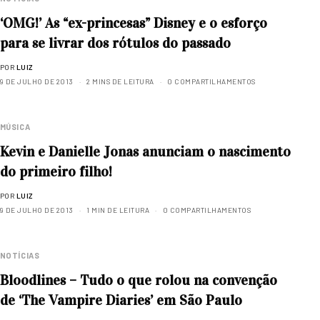
‘OMG!’ As “ex-princesas” Disney e o esforço
para se livrar dos rótulos do passado
POR
LUIZ
9 DE JULHO DE 2013
2 MINS DE LEITURA
0 COMPARTILHAMENTOS
MÚSICA
Kevin e Danielle Jonas anunciam o nascimento
do primeiro filho!
POR
LUIZ
9 DE JULHO DE 2013
1 MIN DE LEITURA
0 COMPARTILHAMENTOS
NOTÍCIAS
Bloodlines – Tudo o que rolou na convenção
de ‘The Vampire Diaries’ em São Paulo