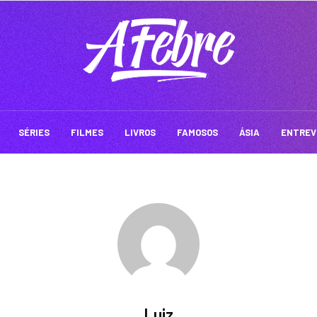
SÉRIES
FILMES
LIVROS
FAMOSOS
ÁSIA
ENTREV
Luiz