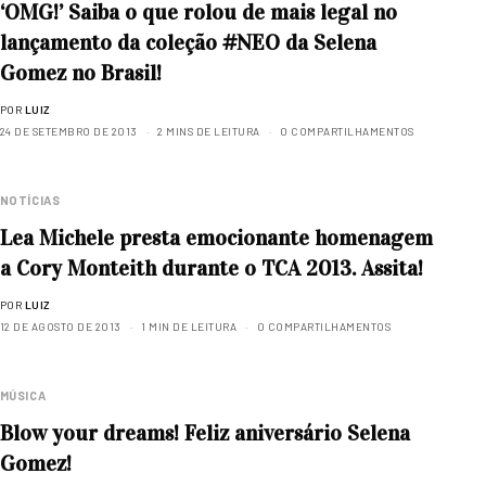
‘OMG!’ Saiba o que rolou de mais legal no
lançamento da coleção #NEO da Selena
Gomez no Brasil!
POR
LUIZ
24 DE SETEMBRO DE 2013
2 MINS DE LEITURA
0 COMPARTILHAMENTOS
NOTÍCIAS
Lea Michele presta emocionante homenagem
a Cory Monteith durante o TCA 2013. Assita!
POR
LUIZ
12 DE AGOSTO DE 2013
1 MIN DE LEITURA
0 COMPARTILHAMENTOS
MÚSICA
Blow your dreams! Feliz aniversário Selena
Gomez!