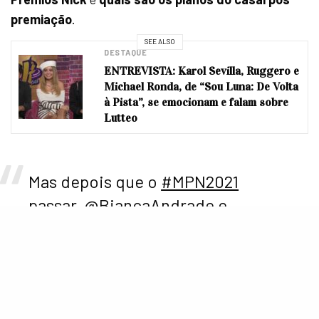
premiação
.
SEE ALSO
DESTAQUE
ENTREVISTA: Karol Sevilla, Ruggero e
Michael Ronda, de “Sou Luna: De Volta
à Pista”, se emocionam e falam sobre
Lutteo
Mas depois que o
#MPN2021
passar,
@BiancaAndrade
e
@fred_b12
só querem uma única
coisa: descansar pra poder
trabalhar mais, porque os papais
do Baby Cris não param nunca! E