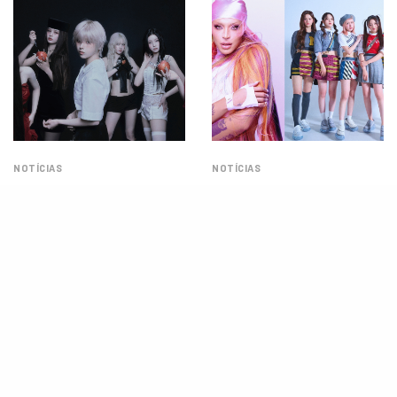
NOTÍCIAS
NOTÍCIAS
“Blue Valentine”: NMIXX
Pabllo Vittar e NMIXX se unem
entrega emoção, talento e o
em “Mexe”, novo single com
comeback mais completo da
toque de K-pop e funk!
carreira!