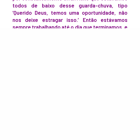
todos de baixo desse guarda-chuva, tipo
‘Querido Deus, temos uma oportunidade, não
nos deixe estragar isso.’ Então estávamos
sempre trabalhando até o dia que terminamos, e
foi só depois disso que entramos em
quarentena e ficamos ‘Tem algo rolando aqui ou
estamos loucos?’. E foi a partir dai que começou.
Nós estávamos investindo tanto no trabalho e
com medo de falhar, então foi o foco principal do
processo do trabalho.”
Depois de um tempo, eles começaram a namorar e não
conseguiram esconder isso dos fãs, que já estavam
suspeitando que algo rolava entre Chase e Madelyn.
Agora só queremos saber mesmo é se John Be e Sarah
terão um final feliz na 2ª temporada de “
Outer Banks
“.