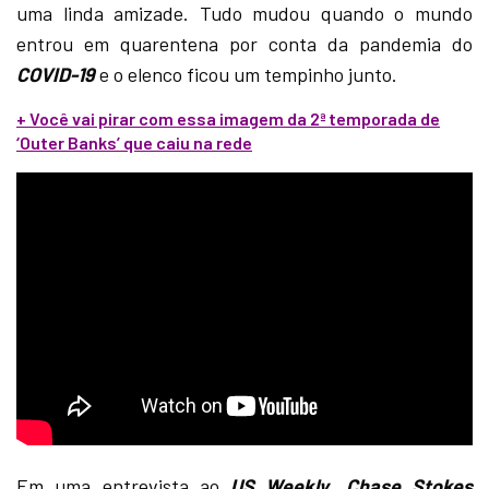
uma linda amizade. Tudo mudou quando o mundo
entrou em quarentena por conta da pandemia do
COVID-19
e o elenco ficou um tempinho junto.
+ Você vai pirar com essa imagem da 2ª temporada de
‘Outer Banks’ que caiu na rede
Em uma entrevista ao
US Weekly
,
Chase Stokes