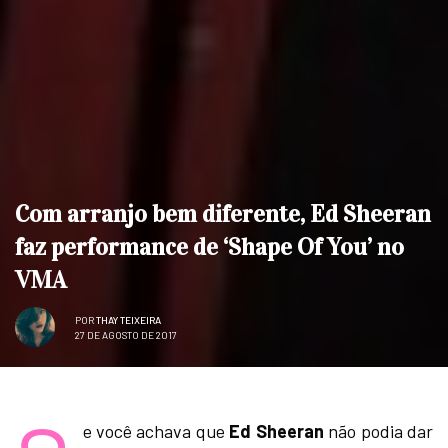
Com arranjo bem diferente, Ed Sheeran
faz performance de ‘Shape Of You’ no
VMA
POR
THAY TEIXEIRA
27 DE AGOSTO DE 2017
e você achava que
Ed Sheeran
não podia dar