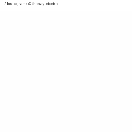
/ Instagram: @thaaayteixeira
COMPARTILHE
TWEET
POSTS RELACIONADOS