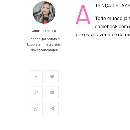
A
TENÇÃO STAYS, 
Todo mundo já 
comeback com 
ANGELICA BELLO
que está fazendo e dá um
27 anos, jornalista e
kpop stan. Instagram:
@wannabeangell