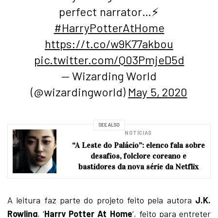
perfect narrator…⚡️
#HarryPotterAtHome
https://t.co/w9K77akbou
pic.twitter.com/Q03PmjeD5d
— Wizarding World
(@wizardingworld)
May 5, 2020
SEE ALSO
NOTÍCIAS
“A Leste do Palácio”: elenco fala sobre
desafios, folclore coreano e
bastidores da nova série da Netflix
A leitura faz parte do projeto feito pela autora
J.K.
Rowling
, ‘
Harry Potter At Home
‘, feito para entreter