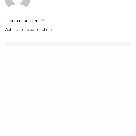
EQUIPE FEBRETEEN
Webmaster e editor chefe.
COMPARTILHE
TWEET
View Comments (6)
POSTS RELACIONADOS