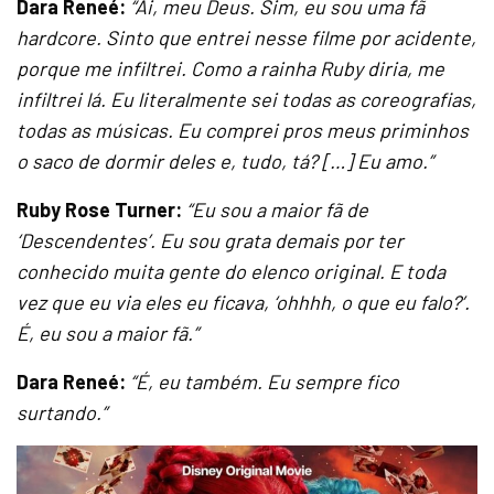
Dara Reneé:
“Ai, meu Deus. Sim, eu sou uma fã
hardcore. Sinto que entrei nesse filme por acidente,
porque me infiltrei. Como a rainha Ruby diria, me
infiltrei lá. Eu literalmente sei todas as coreografias,
todas as músicas. Eu comprei pros meus priminhos
o saco de dormir deles e, tudo, tá? […] Eu amo.”
Ruby Rose Turner:
“Eu sou a maior fã de
‘Descendentes’. Eu sou grata demais por ter
conhecido muita gente do elenco original. E toda
vez que eu via eles eu ficava, ‘ohhhh, o que eu falo?’.
É, eu sou a maior fã.”
Dara Reneé:
“É, eu também. Eu sempre fico
surtando.”