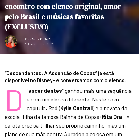
encontro com elenco original, amor
pelo Brasil e músicas favoritas
(EXCLUSIVO)
POR
KAREN CESAR
12 DE JULHO DE 2024
“Descendentes: A Ascensão de Copas” já está
disponível no Disney+ e conversamos com o elenco.
D
“
escendentes
” ganhou mais uma sequência
e com um elenco diferente. Neste novo
capítulo, Red (
Kylie Cantrall
) é a novata da
escola, filha da famosa Rainha de Copas (
Rita Ora
). A
garota precisa trilhar seu próprio caminho, mas um
plano de sua mãe contra Auradon a coloca em um