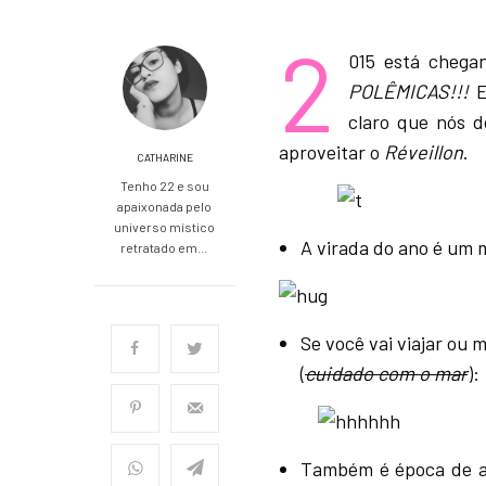
2
015 está chega
POLÊMICAS!!!
E
claro que nós d
aproveitar o
Réveillon
.
CATHARINE
Tenho 22 e sou
apaixonada pelo
universo místico
A virada do ano é um 
retratado em…
Se você vai viajar ou 
(
cuidado com o mar
):
Também é época de ap