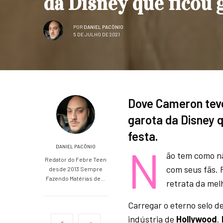
da Disney que ficou 
POR
DANIEL PACÔNIO
5 DE JULHO DE 2021
Dove Cameron teve
garota da Disney 
festa.
N
DANIEL PACÔNIO
ão tem como n
Redator do Febre Teen
com seus fãs. 
desde 2013 Sempre
Fazendo Matérias de…
retrata da mel
Carregar o eterno selo d
indústria de
Hollywood
.