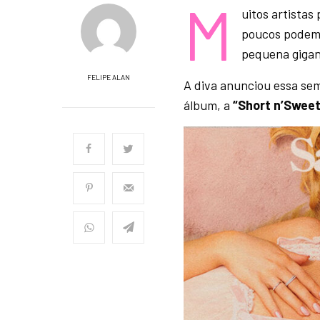
M
uitos artistas
poucos podem 
pequena giga
FELIPE ALAN
A diva anunciou essa se
álbum, a
“Short n’Sweet