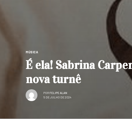
MÚSICA
É ela! Sabrina Carpe
nova turnê
POR
FELIPE ALAN
5 DE JULHO DE 2024