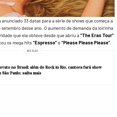
 anunciado 33 datas para a série de shows que começa a
de setembro desse ano. O aumento de demanda da loirinha
ridade que ela obteve desde que abriu a
“The Eras Tour”
ou os mega hits
“Espresso”
e
“Please Please Please”
.
SEE ALSO
ovato no Brasil: além do Rock in Rio, cantora fará show
m São Paulo; saiba mais
”
será lançado apenas em agosto e até o momento
 não anunciou mais datas de show. Será que rola espaço
 show para o Brasil? Vamos torcer!