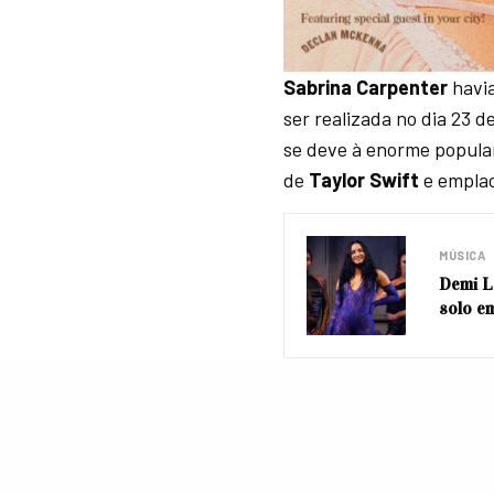
Sabrina Carpenter
havia
ser realizada no dia 23 
se deve à enorme popula
de
Taylor Swift
e emplac
MÚSICA
Demi L
solo e
O álbum
“Short n’Sweet
Sabrina Carpenter
ainda
para ela trazer seu novo