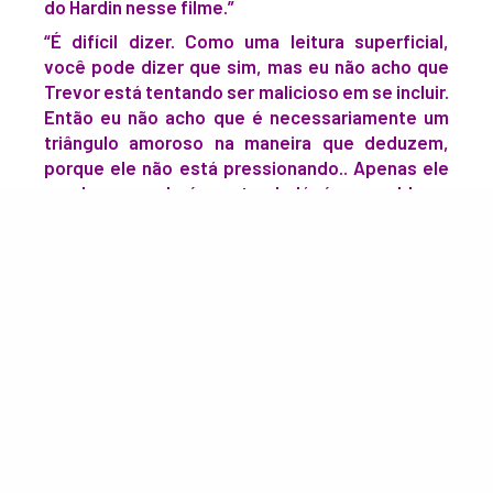
do Hardin nesse filme.”
“É difícil dizer. Como uma leitura superficial,
você pode dizer que sim, mas eu não acho que
Trevor está tentando ser malicioso em se incluir.
Então eu não acho que é necessariamente um
triângulo amoroso na maneira que deduzem,
porque ele não está pressionando.. Apenas ele
sendo quem ele é e estando lá, é um problema
complicado para a relação de Hardin e Tessa,
então é um triângulo amoroso não tradicional.”
O filme já estreou em alguns países ao redor do mundo
e terá o lançamento realizado hoje, 22, nos Estados
Unidos. Por enquanto, estamos aguardando
informações de datas para o Brasil, já que é onde fica
localizado um dos maiores fandoms da franquia.