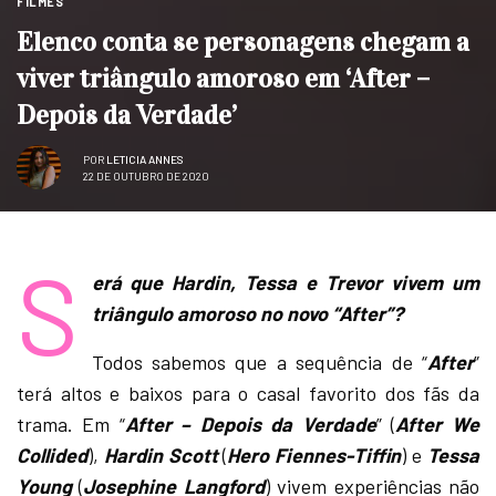
FILMES
Elenco conta se personagens chegam a
viver triângulo amoroso em ‘After –
Depois da Verdade’
POR
LETICIA ANNES
22 DE OUTUBRO DE 2020
S
erá que Hardin, Tessa e Trevor vivem um
triângulo amoroso no novo “After”?
Todos sabemos que a sequência de “
After
”
terá altos e baixos para o casal favorito dos fãs da
trama. Em “
After – Depois da Verdade
” (
After We
Collided
),
Hardin Scott
(
Hero Fiennes-Tiffin
) e
Tessa
Young
(
Josephine Langford
) vivem experiências não