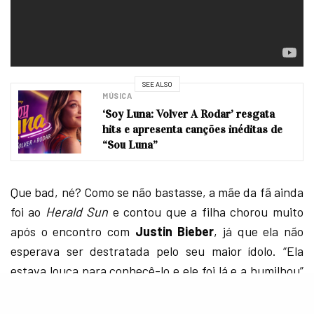
SEE ALSO
MÚSICA
‘Soy Luna: Volver A Rodar’ resgata
hits e apresenta canções inéditas de
“Sou Luna”
Que bad, né? Como se não bastasse, a mãe da fã ainda
foi ao
Herald Sun
e contou que a filha chorou muito
após o encontro com
Justin Bieber
, já que ela não
esperava ser destratada pelo seu maior ídolo. “Ela
estava louca para conhecê-lo e ele foi lá e a humilhou”
afirmou
Houda Bennaoui
.