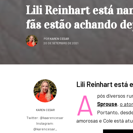
Lili Reinhart está n
fãs estão achando de
POR
KAREN CESAR
20 DE SETEMBRO DE 2021
Lili Reinhart est
A
pós diversos r
Sprouse
,
o ato
KAREN CESAR
Portanto, desde
Twitter: @kaarencesar
amorosas e Cole está a
Instagram:
@karencesar_