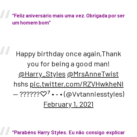
“Feliz aniversário mais uma vez. Obrigada por ser
um homem bom”
Happy birthday once again,Thank
you for being a good man!
@Harry_Styles
@MrsAnneTwist
hshs
pic.twitter.com/RZVHwkheNI
— ??????♡⁷ • ֊ • (@Vvtanniesstyles)
February 1, 2021
“Parabéns Harry Styles. Eu não consigo explicar