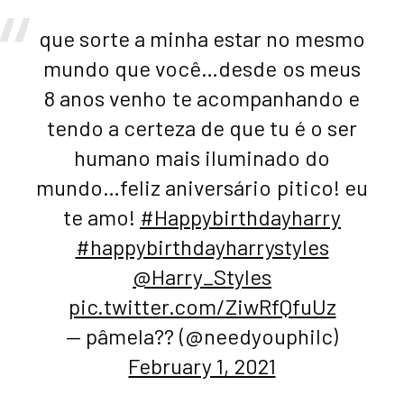
que sorte a minha estar no mesmo
mundo que você…desde os meus
8 anos venho te acompanhando e
tendo a certeza de que tu é o ser
humano mais iluminado do
mundo…feliz aniversário pitico! eu
te amo!
#Happybirthdayharry
#happybirthdayharrystyles
@Harry_Styles
pic.twitter.com/ZiwRfQfuUz
— pâmela?? (@needyouphilc)
February 1, 2021