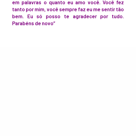
em palavras o quanto eu amo você. Você fez
tanto por mim, você sempre faz eu me sentir tão
bem. Eu só posso te agradecer por tudo.
Parabéns de novo”
happy birthday
@Harry_Styles
?. i
cannot explain in words how much
i love u. U did so much for me, u
always made me feel good. I can
only say thank u for everything,
happy birthday again. ?27
#Happybirthdayharry
pic.twitter.com/IE95T9A1E7
— vi 🙂 (@vi95607899)
February 1,