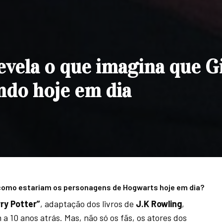
revela o que imagina que G
ndo hoje em dia
 como estariam os personagens de Hogwarts hoje em dia?
ry Potter”
, adaptação dos livros de
J.K Rowling
,
 a 10 anos atrás. Mas, não só os fãs, os atores dos