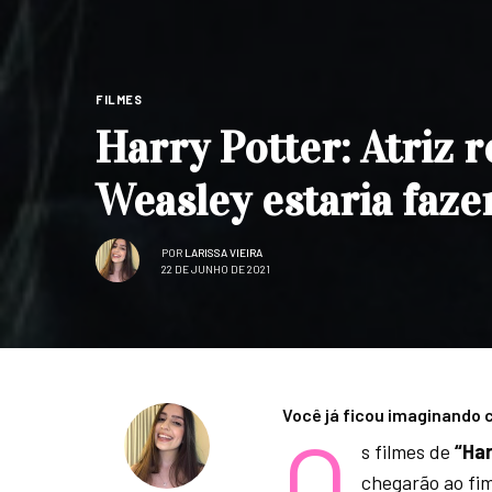
FILMES
Harry Potter: Atriz 
Weasley estaria faze
POR
LARISSA VIEIRA
22 DE JUNHO DE 2021
Você já ficou imaginando
O
s filmes de
“Har
chegarão ao fim