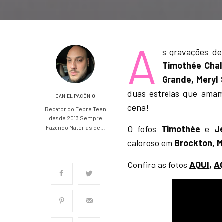
A
s gravações de
Timothée Chal
Grande, Meryl
duas estrelas que amam
DANIEL PACÔNIO
cena!
Redator do Febre Teen
desde 2013 Sempre
O fofos
Timothée
e
J
Fazendo Matérias de…
caloroso em
Brockton, 
Confira as fotos
AQUI
,
A