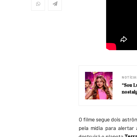
NOTÍCIA
“Sou Lu
nostal
O filme segue dois astrô
pela mídia para alerta
destruirá o planeta
Terra