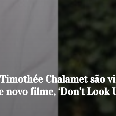
 Timothée Chalamet são vi
e novo filme, ‘Don’t Look 