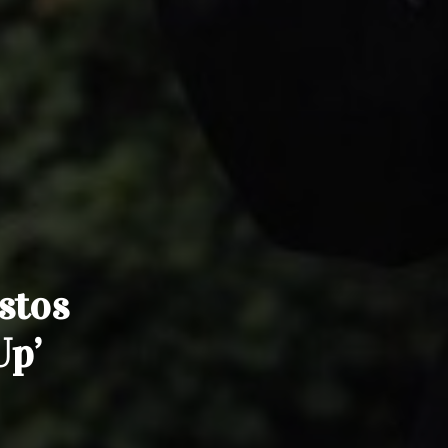
stos
Up’