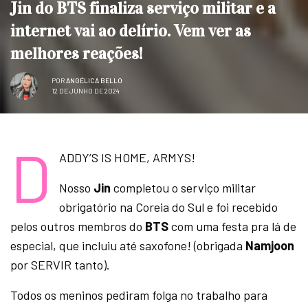
Jin do BTS finaliza serviço militar e a
internet vai ao delírio. Vem ver as
melhores reações!
POR
ANGÉLICA BELLO
12 DE JUNHO DE 2024
D
ADDY’S IS HOME, ARMYS!
Nosso
Jin
completou o serviço militar
obrigatório na Coreia do Sul e foi recebido
pelos outros membros do
BTS
com uma festa pra lá de
especial, que incluiu até saxofone! (obrigada
Namjoon
por SERVIR tanto).
Todos os meninos pediram folga no trabalho para