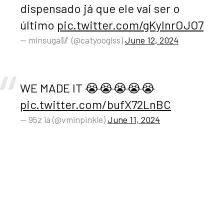
dispensado já que ele vai ser o
último
pic.twitter.com/gKylnrOJO7
— minsuga🥢 (@catyoogiss)
June 12, 2024
WE MADE IT 😭😭😭😭😭
pic.twitter.com/bufX72LnBC
— 95z ia (@vminpinkie)
June 11, 2024
Com certeza, esse dia será inesquecível tanto pras
ARMY’s
quanto para o
BTS.
Os meninos vão se
divertir muito vendo os memes na internet. Mas além
disso, também tivemos várias reações bem emotivas.
O grupo diretamente para o prédio da
Hybe
para que o