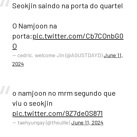
Seokjin saindo na porta do quartel
O Namjoon na
porta:
pic.twitter.com/Cb7COnbG0
O
— cedric. welcome Jin (@AGUSTDAYD)
June 11,
2024
o namjoon no mrm segundo que
viu o seokjin
pic.twitter.com/9Z7de0S871
— taehyungay (@thsullie)
June 11, 2024