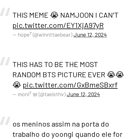
THIS MEME 😭 NAMJOON I CAN'T
pic.twitter.com/EY1XjA97yR
— hope⁷ (@winnttaebear)
June 12, 2024
THIS HAS TO BE THE MOST
RANDOM BTS PICTURE EVER 😭😭
😭
pic.twitter.com/GxBmeSBxrf
— moni⁷ 𖠌 (@taeisthv)
June 12, 2024
os meninos assim na porta do
trabalho do yoongi quando ele for