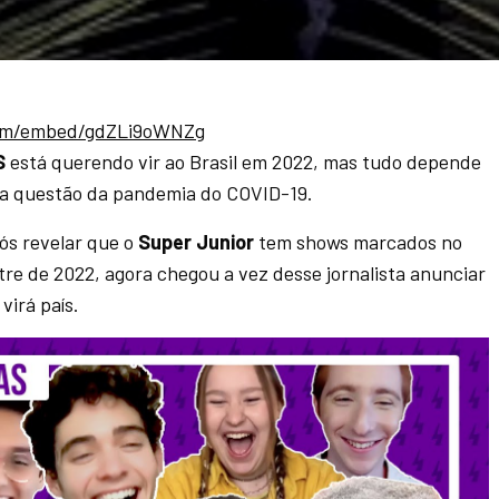
com/embed/gdZLi9oWNZg
S
está querendo vir ao Brasil em 2022, mas tudo depende
 a questão da pandemia do COVID-19.
s revelar que o
Super Junior
tem shows marcados no
re de 2022, agora chegou a vez desse jornalista anunciar
virá país.