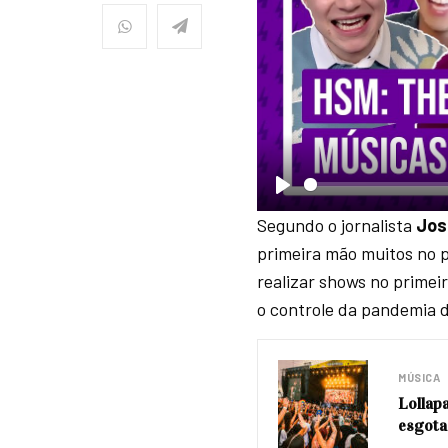
P
Segundo o jornalista
Jos
l
primeira mão muitos no p
a
realizar shows no prime
y
o controle da pandemia 
MÚSICA
Lollap
esgota