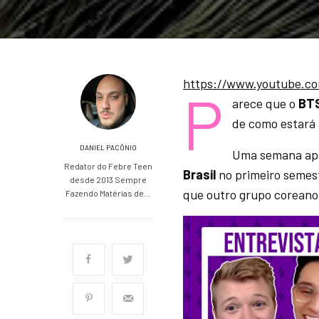
https://www.youtube.
P
arece que o
BT
de como estará
DANIEL PACÔNIO
Uma semana apó
Redator do Febre Teen
Brasil
no primeiro semest
desde 2013 Sempre
que outro grupo coreano 
Fazendo Matérias de…