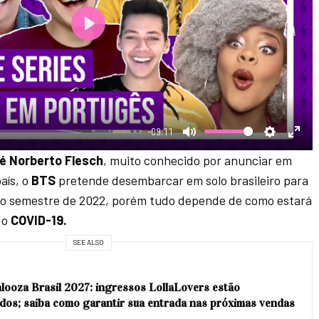
P
l
a
y
-09:11
M
S
E
é Norberto Flesch
, muito conhecido por anunciar em
u
e
n
aís, o
BTS
pretende desembarcar em solo brasileiro para
t
t
t
iro semestre de 2022, porém tudo depende de como estará
e
t
e
do
COVID-19.
i
r
SEE ALSO
n
f
g
u
alooza Brasil 2027: ingressos LollaLovers estão
s
l
dos; saiba como garantir sua entrada nas próximas vendas