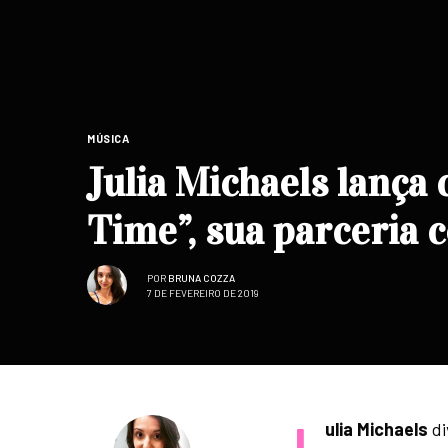
MÚSICA
Julia Michaels lança
Time”, sua parceria 
POR
BRUNA COZZA
7 DE FEVEREIRO DE 2019
ulia Michaels
di