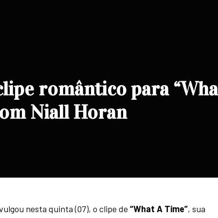
 clipe romântico para “Wha
com Niall Horan
vulgou nesta quinta (07), o clipe de
“What A Time”
, sua