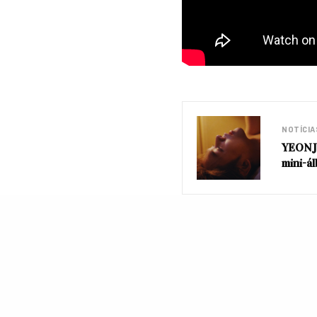
NOTÍCIA
YEONJU
mini-á
O EP
“Inner Monologue P
com participação de
Sel