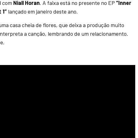
l com
Niall Horan
. A faixa está no presente no EP
“Inner
 1”
lançado em janeiro deste ano.
uma casa cheia de flores, que deixa a produção muito
interpreta a canção, lembrando de um relacionamento.
pe.