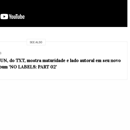
SEE ALSO
S
N, do TXT, mostra maturidade e lado autoral em seu novo
lbum ‘NO LABELS: PART 02’
art 1”
conta com mais cinco faixas, incluindo
“Anxiety”
ena Gomez
.