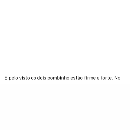
E pelo visto os dois pombinho estão firme e forte. No
começo da semana, Jelena tiveram um encontro em
um boliche, durante a festa de aniversário de Ryan,
um amigo de Justin. De acordo com uma fonte do
HollywoodLife, os dois não paravam de flertar e se
beijar. Dá uma olhada na foto que Bibs postou no
instagram: