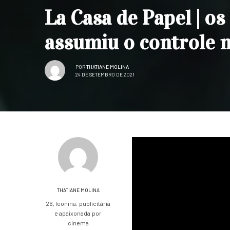
La Casa de Papel | 
assumiu o controle 
POR
THATIANE MOLINA
24 DE SETEMBRO DE 2021
THATIANE MOLINA
26, leonina, publicitária
e apaixonada por
cinema