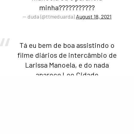
minha???????????
— duda (@ttmeduarda)
August 18, 2021
Tá eu bem de boa assistindo o
filme diários de intercâmbio de
Larissa Manoela, e do nada
aparece Leo Cidade
kkkkkkkkkkkkkkkk que isso
mulekote
— luilinha (@jhemilly_6)
August 18, 2021
E o Léo Cidade que fez uma