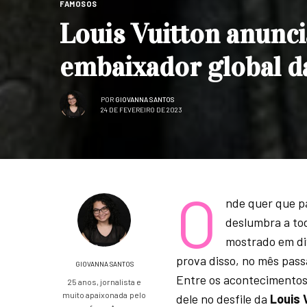
FAMOSOS
Louis Vuitton anunci
embaixador global da
POR
GIOVANNA SANTOS
24 DE FEVEREIRO DE 2023
O
nde quer que p
deslumbra a tod
mostrado em di
prova disso, no mês passa
GIOVANNA SANTOS
Entre os acontecimento
25 anos, jornalista e
muito apaixonada pelo
dele no desfile da
Louis 