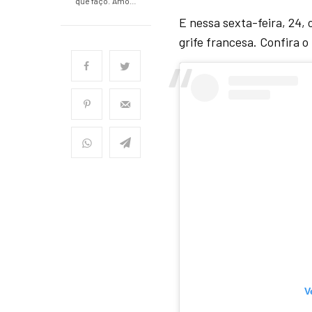
que faço. Amo…
E nessa sexta-feira, 24,
grife francesa. Confira o
V