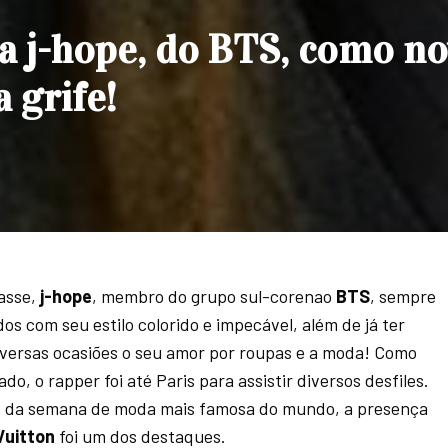
a j-hope, do BTS, como n
 grife!
asse,
j-hope
, membro do grupo sul-corenao
BTS
, sempre
os com seu estilo colorido e impecável, além de já ter
versas ocasiões o seu amor por roupas e a moda! Como
do, o rapper foi até Paris para assistir diversos desfiles.
s da semana de moda mais famosa do mundo, a presença
Vuitton
foi um dos destaques.