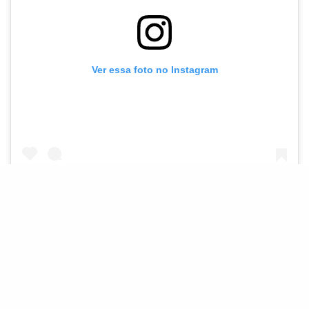
Ver essa foto no Instagram
Uma publicação compartilhada por AnEsonGib (@anesongib)
Além disso, o diretor afirmou que está “
envergonhado
por este erro, e por não ter pego e corrigido no
ringue
”.