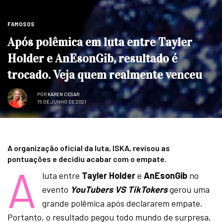
FAMOSOS
Após polêmica em luta entre Tayler
Holder e AnEsonGib, resultado é
trocado. Veja quem realmente venceu
POR
KAREN CESAR
15 DE JUNHO DE 2021
A organização oficial da luta, ISKA, revisou as
pontuações e decidiu acabar com o empate.
A
luta entre
Tayler Holder
e
AnEsonGib
no
evento
YouTubers VS TikTokers
gerou uma
grande polêmica após declararem empate.
Portanto, o resultado pegou todo mundo de surpresa,