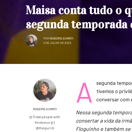
Maisa conta tudo o 
segunda temporada d
POR
ROBERTA GURRITI
4 DE JULHO DE 2023
A
segunda tempor
tivemos o privil
conversar com e
ROBERTA GURRITI
Nessa segunda temporada
ღ Treat people with
consertar a vida da irmã
Kindness ღ |
Floguinho e também se 
@thegurriti