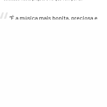
“É a música mais bonita, preciosa e
delicada que eu já escrevi.”
Além disso, ainda é incerto se o álbum contará com
participações, mas o cantor revelou que adoraria
trabalhar com Katy Perry.
“Katy e eu compartilhamos o
mesmo gosto para música, então
eu não descartaria a hipótese.” Ele
disse.