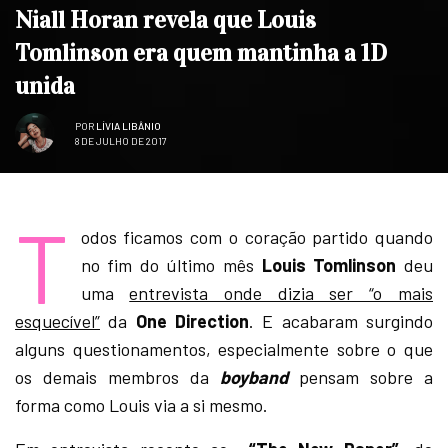
Niall Horan revela que Louis
Tomlinson era quem mantinha a 1D
unida
POR
LÍVIA LIBÂNIO
8 DE JULHO DE 2017
T
odos ficamos com o coração partido quando
no fim do último mês
Louis Tomlinson
deu
uma
entrevista onde dizia ser “o mais
esquecível”
da
One Direction
. E acabaram surgindo
alguns questionamentos, especialmente sobre o que
os demais membros da
boyband
pensam sobre a
forma como Louis via a si mesmo.