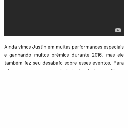
Ainda vimos Justin em muitas performances especiais
e ganhando muitos prêmios durante 2016, mas ele
também
fez seu desabafo sobre esses eventos
. Para
nós, que vemos apenas do lado de cá, é maravilhoso
assistir nossos ídolos desfilando em tapetes
vermelhos, surpreendendo em suas apresentações e
discursos, porém quantas coisas as câmeras não
mostram… Bieber disse:
“Parto da premissa de que as pessoas estão lá para