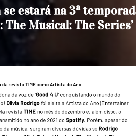
a se estará na 3ª temporad
: The Musical: The Series’
a da revista TIME como Artista do Ano.
dona da voz de ‘
Good 4 U
‘ conquistando o mundo do
o!
Olivia
Rodrigo
foi eleita a Artista do Ano (Entertainer
ela revista
TIME
no mês de dezembro e, além disso, o
ransmitido no ano de 2021 do
Spotify
. Porém, apesar do
 da música, surgiram diversas dúvidas se
Rodrigo