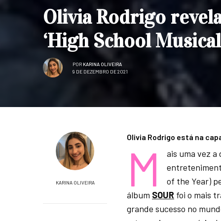
Olivia Rodrigo revel
‘High School Musical
POR
KARINA OLIVEIRA
9 DE DEZEMBRO DE 2021
Olivia Rodrigo está na cap
M
ais uma vez a 
entreteniment
of the Year) p
KARINA OLIVEIRA
álbum
SOUR
foi o mais t
grande sucesso no mundo