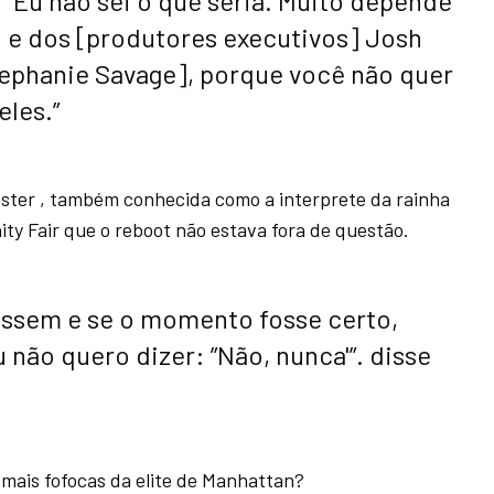
 “Eu não sei o que seria. Muito depende
 e dos [produtores executivos] Josh
tephanie Savage], porque você não quer
eles.”
ter , também conhecida como a interprete da rainha
nity Fair que o reboot não estava fora de questão.
assem e se o momento fosse certo,
 não quero dizer: ”Não, nunca'”. disse
mais fofocas da elite de Manhattan?