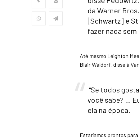
disse Pedowitz.
da Warner Bros.
[Schwartz] e S
fazer nada sem 
Até mesmo Leighton Mees
Blair Waldorf, disse à Va
“Se todos gost
você sabe? … Eu
ela na época.
Estaríamos prontos para 