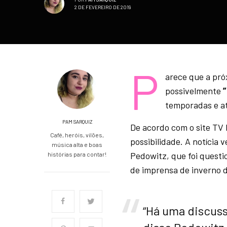
2 DE FEVEREIRO DE 2019
P
arece que a pró
possivelmente
temporadas e at
PAM SARQUIZ
De acordo com o site TV 
Café, heróis, vilões,
possibilidade. A notícia
música alta e boas
Pedowitz, que foi quest
histórias para contar!
de imprensa de inverno da
“Há uma discuss