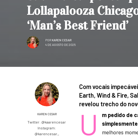
Lollapalooza Chicag
‘Man’s Best Friend’
POR
KAREN CESAR
4 DE AGOSTO DE 2025
Com vocais impecáveis
Earth, Wind & Fire, S
revelou trecho do no
U
m pedido de c
KAREN CESAR
Twitter: @kaarencesar
simplesmente
Instagram:
melhores momen
@karencesar_