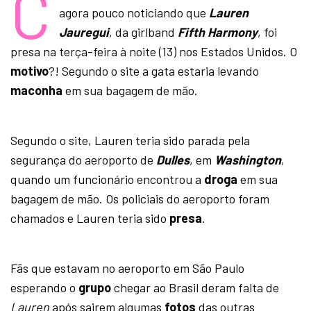
C
agora pouco noticiando que
Lauren
Jauregui
, da girlband
Fifth Harmony
, foi
presa na terça-feira à noite (13) nos Estados Unidos. O
motivo
?! Segundo o site a gata estaria levando
maconha
em sua bagagem de mão.
Segundo o site, Lauren teria sido parada pela
segurança do aeroporto de
Dulles
, em
Washington
,
quando um funcionário encontrou a
droga
em sua
bagagem de mão. Os policiais do aeroporto foram
chamados e Lauren teria sido
presa
.
Fãs que estavam no aeroporto em São Paulo
esperando o
grupo
chegar ao Brasil deram falta de
Lauren
após sairem algumas
fotos
das outras