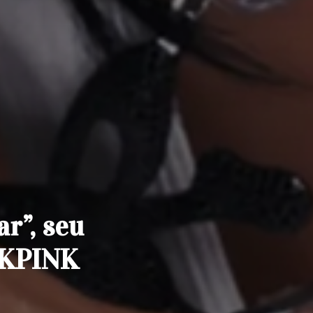
r”, seu
CKPINK