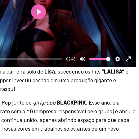
P
l
a
y
-02:48
M
S
E
 à carreira solo de
Lisa
, sucedendo os hits
“LALISA”
e
u
e
n
rapper investiu pesado em uma produção gigante e
t
t
t
rrasou!
e
t
e
K-Pop junto do
girlgroup
BLACKPINK
. Esse ano, ela
i
r
rato com a YG (empresa responsável pelo grupo) e abriu a
n
f
continua unido, apenas abrindo espaço para que cada
g
u
r novas cores em trabalhos solos antes de um novo
s
l