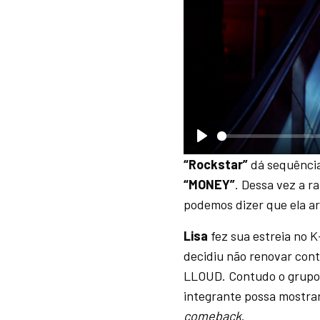
P
“Rockstar”
dá sequência
l
“MONEY”
. Dessa vez a 
a
podemos dizer que ela a
y
Lisa
fez sua estreia no 
decidiu não renovar cont
LLOUD. Contudo o grupo 
integrante possa mostra
comeback
.