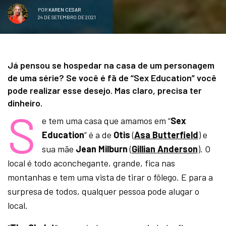
POR
KAREN CESAR
24 DE SETEMBRO DE 2021
Já pensou se hospedar na casa de um personagem
de uma série? Se você é fã de “Sex Education” você
pode realizar esse desejo. Mas claro, precisa ter
dinheiro.
S
e tem uma casa que amamos em “
Sex
Education
” é a de
Otis
(
Asa Butterfield
) e
sua mãe
Jean Milburn
(
Gillian Anderson
). O
local é todo aconchegante, grande, fica nas
montanhas e tem uma vista de tirar o fôlego. E para a
surpresa de todos, qualquer pessoa pode alugar o
local.