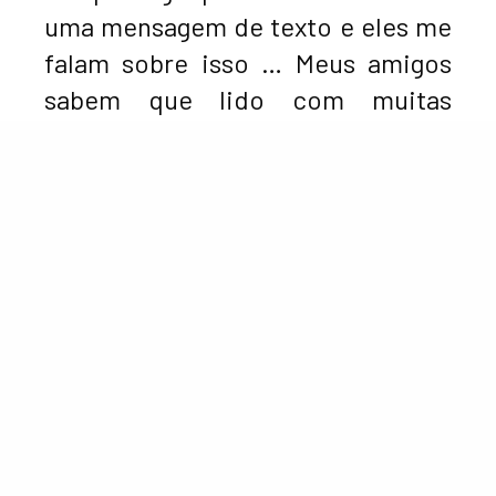
uma mensagem de texto e eles me
falam sobre isso … Meus amigos
sabem que lido com muitas
coisas, especialmente ansiedade e
eles estão sempre aqui para mim,
o que é incrível.”
Outra parte muito importante que tem ajudado a atriz
a passar por isso tem sido o carinho de seus fãs.
“Sinto que falar com eles e ler
comentários ou qualquer coisa
para interagir com eles é a melhor