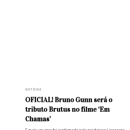
NOTÍCIAS
OFICIAL! Bruno Gunn será o
tributo Brutus no filme ‘Em
Chamas’
E mais um ator foi confirmado pela produtora Lionsgate