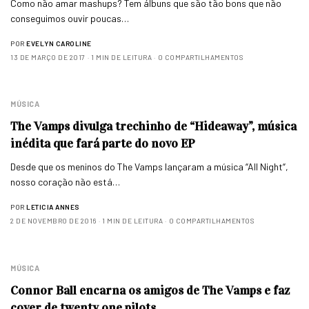
Como não amar mashups? Tem álbuns que são tão bons que não
conseguimos ouvir poucas…
POR
EVELYN CAROLINE
13 DE MARÇO DE 2017
1 MIN DE LEITURA
0 COMPARTILHAMENTOS
MÚSICA
The Vamps divulga trechinho de “Hideaway”, música
inédita que fará parte do novo EP
Desde que os meninos do The Vamps lançaram a música “All Night“,
nosso coração não está…
POR
LETICIA ANNES
2 DE NOVEMBRO DE 2016
1 MIN DE LEITURA
0 COMPARTILHAMENTOS
MÚSICA
Connor Ball encarna os amigos de The Vamps e faz
cover de twenty one pilots