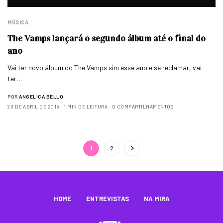
MÚSICA
The Vamps lançará o segundo álbum até o final do
ano
Vai ter novo álbum do The Vamps sim esse ano e se reclamar, vai
ter…
POR
ANGELICA BELLO
23 DE ABRIL DE 2015
1 MIN DE LEITURA
0 COMPARTILHAMENTOS
1
2
HOME
ENTREVISTAS
NA MIRA