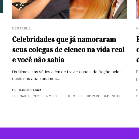
N
DESTAQUE
Celebridades que já namoraram
seus colegas de elenco na vida real
e você não sabia
E
Os filmes e as séries além de trazer casais da ficção pelos
p
quais nos apaixonamos,…
o
P
POR
KAREN CESAR
2
8 DE MAIO DE 2021
4 MINS DE LEITURA
0 COMPARTILHAMENTOS