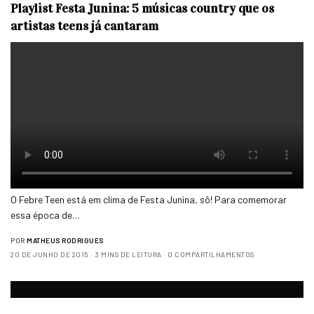
Playlist Festa Junina: 5 músicas country que os
artistas teens já cantaram
O Febre Teen está em clima de Festa Junina, sô! Para comemorar
essa época de…
POR
MATHEUS RODRIGUES
20 DE JUNHO DE 2015
3 MINS DE LEITURA
0 COMPARTILHAMENTOS