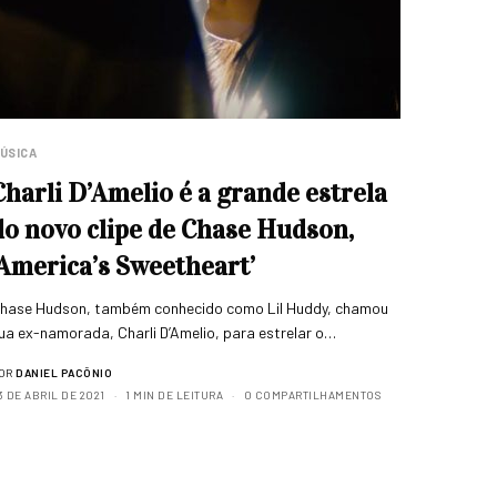
ÚSICA
Charli D’Amelio é a grande estrela
do novo clipe de Chase Hudson,
‘America’s Sweetheart’
hase Hudson, também conhecido como Lil Huddy, chamou
ua ex-namorada, Charli D’Amelio, para estrelar o…
OR
DANIEL PACÔNIO
3 DE ABRIL DE 2021
1 MIN DE LEITURA
0 COMPARTILHAMENTOS