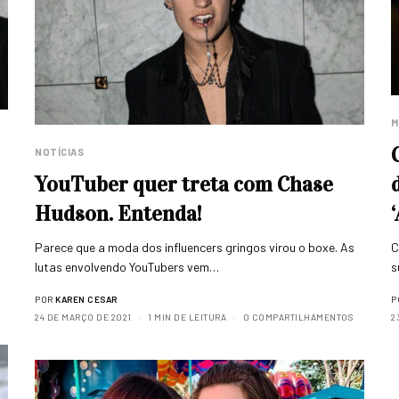
M
NOTÍCIAS
YouTuber quer treta com Chase
Hudson. Entenda!
Parece que a moda dos influencers gringos virou o boxe. As
C
lutas envolvendo YouTubers vem…
s
POR
KAREN CESAR
P
24 DE MARÇO DE 2021
1 MIN DE LEITURA
0 COMPARTILHAMENTOS
2