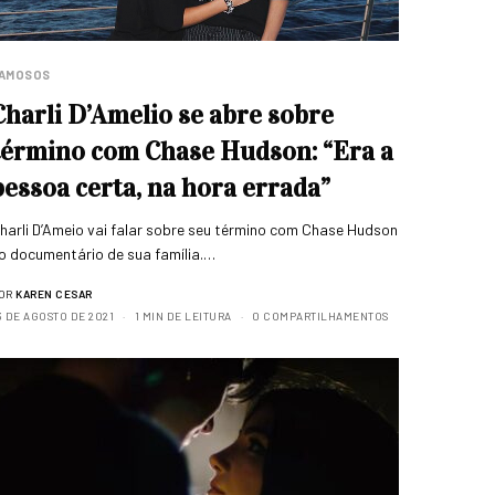
AMOSOS
Charli D’Amelio se abre sobre
término com Chase Hudson: “Era a
pessoa certa, na hora errada”
harli D’Ameio vai falar sobre seu término com Chase Hudson
o documentário de sua família.…
OR
KAREN CESAR
3 DE AGOSTO DE 2021
1 MIN DE LEITURA
0 COMPARTILHAMENTOS