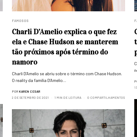
FAMOSOS
F
Charli D’Amelio explica o que fez
ela e Chase Hudson se manterem
tão próximos após término do
namoro
C
n
Charli D’Amelio se abriu sobre o término com Chase Hudson.
O reality da família D’Amelio…
P
1
POR
KAREN CESAR
2 DE SETEMBRO DE 2021
1 MIN DE LEITURA
0 COMPARTILHAMENTOS