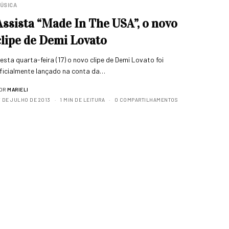
ÚSICA
Assista “Made In The USA”, o novo
clipe de Demi Lovato
esta quarta-feira (17) o novo clipe de Demi Lovato foi
ficialmente lançado na conta da…
OR
MARIELI
7 DE JULHO DE 2013
1 MIN DE LEITURA
0 COMPARTILHAMENTOS