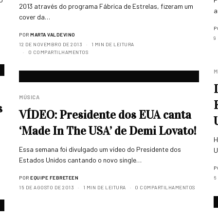
2013 através do programa Fábrica de Estrelas, fizeram um
a
cover da…
P
POR
MARTA VALDEVINO
9
12 DE NOVEMBRO DE 2013
1 MIN DE LEITURA
0 COMPARTILHAMENTOS
M
MÚSICA
s
VÍDEO: Presidente dos EUA canta
‘Made In The USA’ de Demi Lovato!
H
Essa semana foi divulgado um vídeo do Presidente dos
U
Estados Unidos cantando o novo single…
P
POR
EQUIPE FEBRETEEN
6
S
15 DE AGOSTO DE 2013
1 MIN DE LEITURA
0 COMPARTILHAMENTOS