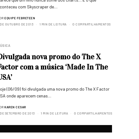
conteceu com Skyscraper de…
OR
EQUIPE FEBRETEEN
 DE OUTUBRO DE 2013
1 MIN DE LEITURA
0 COMPARTILHAMENTOS
ÚSICA
Divulgada nova promo do The X
Factor com a música ‘Made In The
USA’
oje (06/09) foi divulgada uma nova promo do The X Factor
SA onde aparecem cenas…
OR
KAREN CESAR
 DE SETEMBRO DE 2013
1 MIN DE LEITURA
0 COMPARTILHAMENTOS