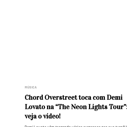
MÚSICA
Chord Overstreet toca com Demi
Lovato na “The Neon Lights Tour”
veja o vídeo!
Demi Lovato vêm trazendo várias surpresas pra sua turnê! 