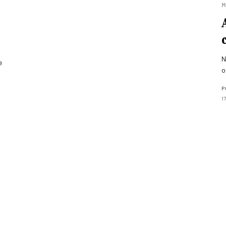
M
N
e
o
P
1