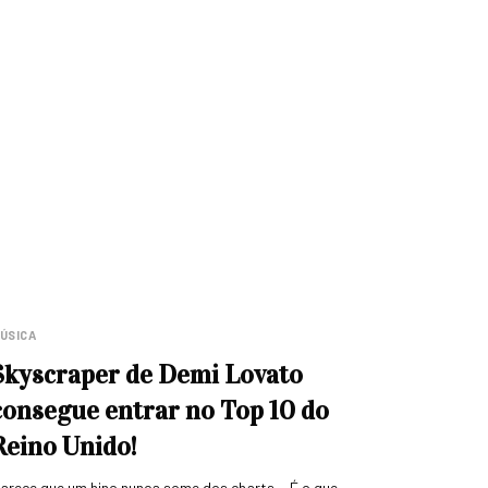
ÚSICA
Skyscraper de Demi Lovato
consegue entrar no Top 10 do
Reino Unido!
arece que um hino nunca some dos charts… É o que